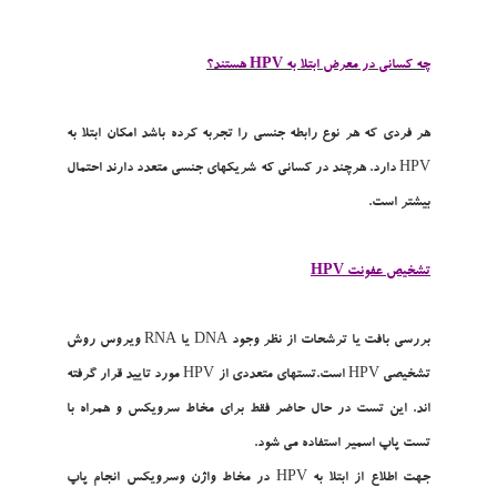
چه کساني در معرض ابتلا به HPV هستند؟
هر فردي که هر نوع رابطه جنسي را تجربه کرده باشد امکان ابتلا به
HPV دارد. هرچند در کساني که شريکهاي جنسي متعدد دارند احتمال
بيشتر است.
تشخيص عفونت HPV
بررسي بافت يا ترشحات از نظر وجود DNA يا RNA ويروس روش
تشخيصي HPV است.تستهاي متعددي از HPV مورد تاييد قرار گرفته
اند. اين تست در حال حاضر فقط براي مخاط سرويکس و همراه با
تست پاپ اسمير استفاده مي شود.
جهت اطلاع از ابتلا به HPV در مخاط واژن وسرويکس انجام پاپ