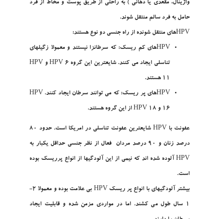
واژينال، مقعدي يا دهاني ) به راحتي از طريق پوست و مخاط از فرد
حامل به فرد سالم منتقل شوند.
HPVهاي منتقل شونده از راه جنسي دو نوع هستند:
HPVهاي کم ريسک: که سرطانزا نيستند و معمولا زگيلهاي
تناسلي ايجاد مي کنند. شايعترين اين گروه HPV 6 و HPV
11 هستند.
HPVهاي پر ريسک: که مي توانند سرطان ايجاد کنند. HPV
16 و HPV 18 از اين گروه هستند.
عفونت با HPV شايعترين عفونت تناسلي در امريکا است. حدود 80
درصد زنان و 90 درصد مردان فعال از نظر جنسي حداقل يکبار به
HPV آلوده شده اند که نيمي از اين آلودگيها از انواع پرريسک بوده
است.
بيشتر آلودگيهاي با انواع پر ريسک HPV بي علامت بوده و معمولا 2-
1 سال طول مي کشند. اما در مواردي مزمن شده و قابليت ايجاد