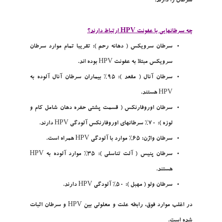
سرطان را دارند.
چه سرطانهايي با عفونت HPV ارتباط دارند؟
سرطان سرويکس ( دهانه رحم )
: تقريبا تمام موارد سرطان
سرويکس مبتلا به عفونت HPV بوده اند.
سرطان آنال ( مقعد ):
95% بيماران سرطان آنال آلوده به
HPV هستند.
سرطان اوروفارنکس ( قسمت پشتي حفره دهان شامل کام و
لوزه )
: 70% سرطانهاي اوروفارنکس آلودگي HPV دارند.
سرطان واژن
: 65% موارد با آلودگي HPV همراه است.
سرطان پنيس ( آلت تناسلي )
: 35% موارد آلوده به HPV
هستند.
سرطان ولو ( مهبل )
: 50% آلودگي HPV دارند.
در اغلب موارد فوق، رابطه علت و معلولي بين HPV و سرطان اثبات
شده است.