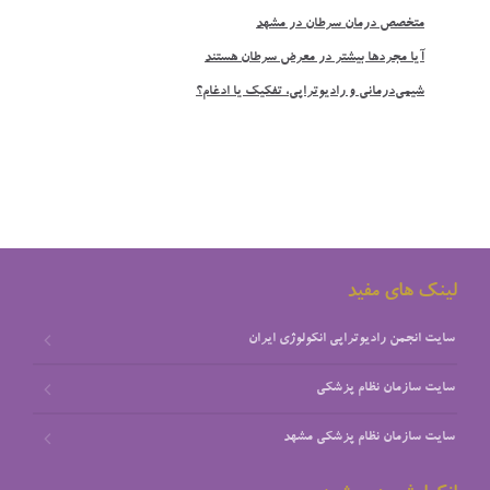
متخصص درمان سرطان در مشهد
آيا مجردها بيشتر در معرض سرطان هستند
شيمي‌درماني و راديوتراپي، تفکيک يا ادغام؟
لینک های مفید
سایت انجمن رادیوتراپی انکولوژی ایران
سایت سازمان نظام پزشکي
سایت سازمان نظام پزشکي مشهد