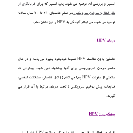
اسمير و بررسي آن توصيه مي شود. پاپ اسمير که براي
غربالگري از
نظر ابتلا به سرطان سرويکس
در تمام خانمهاي 21 تا 70 سال سالانه
توصيه مي شود، مي تواند آلودگي به HPV را نيز نشان دهد.
درمان HPV
حاملين بدون علامت HPV عموما خودبخود بهبود مي يابند و در حال
حاضر درمان ضدويروسي براي آنها پيشنهاد نمي شود. بيماراني که
علامتي از عفونت HPV پيدا مي کنند ( زکيل تناسلي، مشکلات تنفسي،
ضايعات پيش بدخيم سرويکس ) تحت درمان مرتبط با آن قرار مي
گيرند.
پيشگيري از HPV