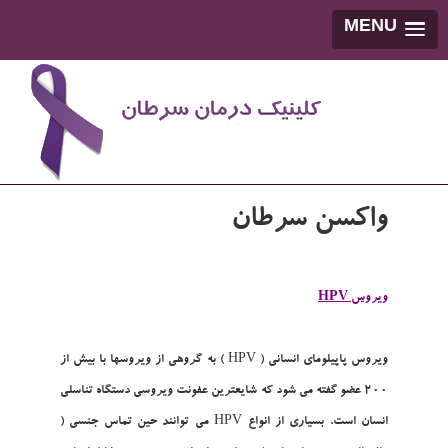
MENU
واکسن سرطان
ويروس HPV
ويروس پاپيلوماي انساني ( HPV ) به گروهي از ويروسها با بيش از
200 عضو گفته مي شود که شايعترين عفونت ويروسي دستگاه تناسلي
انسان است. بسياري از انواع HPV مي توانند حين تماس جنسي (