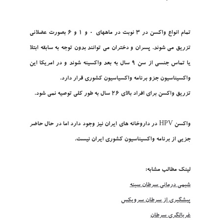
تمام انواع واکسن در 3 نوبت در ماههاي 0 و 1 و 6 بصورت عضلاني
تزريق مي شوند. پسران و دختران مي توانند بدون توجه به سابقه ابتلا
يا تماس جنسي از سن 9 سال به بعد واکسينه شوند و در امريکا اين
واکسيناسيون جزو برنامه واکسياسيون کشوري قرار دارد.
تزريق واکسن براي افراد بالاي 26 سال به طور کلي توصيه نمي شود.
واکسن HPV در داروخانه هاي ايران نيز وجود دارد اما در حال حاضر
جزيي از برنامه واکسيناسيون کشوري ايران نيست.
لينک مطالب مشابه:
شيمي درماني سرطان سينه
پيشگيري از سرطان سرويکس
غربالگري سرطان