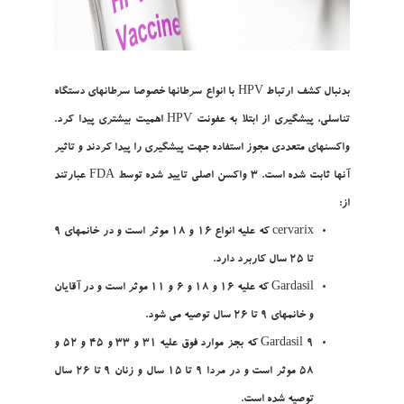
بدنبال کشف ارتباط HPV با انواع سرطانها خصوصا سرطانهاي دستگاه
تناسلي، پيشگيري از ابتلا به عفونت HPV اهميت بيشتري پيدا کرد.
واکسنهاي متعددي مجوز استفاده جهت پيشگيري را پيدا کردند و تاثير
آنها ثابت شده است. 3 واکسن اصلي تاييد شده توسط FDA عبارتند
از:
cervarix که عليه انواع 16 و 18 موثر است و در خانمهاي 9
تا 25 سال کاربرد دارد.
Gardasil که عليه 16 و 18 و 6 و 11 موثر است و در آقايان
و خانمهاي 9 تا 26 سال توصيه مي شود.
Gardasil 9 که بجز موارد فوق عليه 31 و 33 و 45 و 52 و
58 موثر است و در مردا 9 تا 15 سال و زنان 9 تا 26 سال
توصيه شده است.