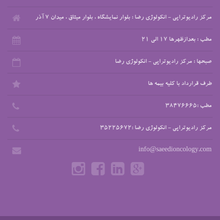
مرکز رادیوتراپی - انکولوژی رضا : بلوار نمایشگاه ، بلوار میثاق ، میدان 7 آذر
مطب : بعدازظهرها 17 الی 21
صبحها : مرکز رادیوتراپی - انکولوژی رضا
طرف قرارداد با کلیه بیمه ها
مطب :38476665
مرکز رادیوتراپی - انکولوژی رضا :35225672
info@saeedioncology.com