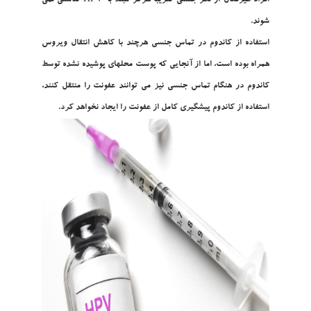
افراد غيرفعال از نظر جنسي تقريبا هرگز مبتلا به HPV تناسلي نمي
شوند.
استفاده از کاندوم در تماس جنسي هرچند با کاهش انتقال ويروس
همراه بوده است، اما از آنجايي که پوست محلهاي پوشيده نشده توسط
کاندوم در هنگام تماس جنسي نيز مي توانند عفونت را منتقل کنند،
استفاده از کاندوم پيشگيري کامل از عفونت را ايجاد نخواهد کرد.